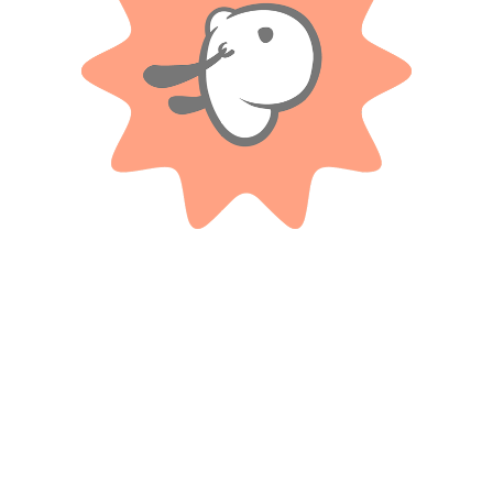
Valoraciones
Solo con imágenes
No hay valoraciones aún.
Productos relacionados
SO BEADS
POPPI
Kit Carrusel – Mostacillas
Poppi – Set De Uñas Decoradas
$
17.500
$
15.800
Cuotas SIN INTERES con tarjetas
Cuotas SIN INTERES con tarjetas
bancarizadas / 5 cuotas con tarjeta de
bancarizadas / 5 cuotas con tarjeta de
DÉBITO SIN interés de: $3,500.00
DÉBITO SIN interés de: $3,160.00