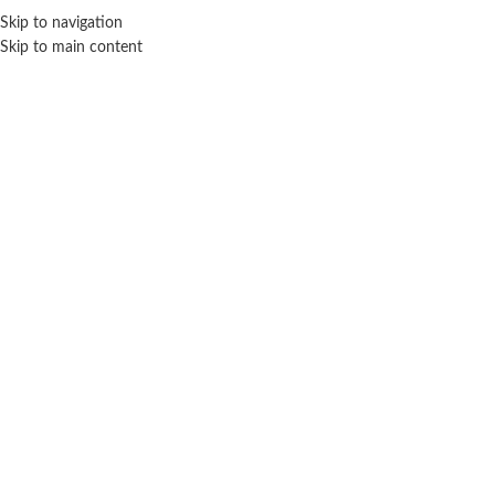
Skip to navigation
ENVÍO GRATIS EN COMPRAS SUPERIORES A $ 160.000
Skip to main content
Click para agrandar
Inicio
Coleccionables
Lego
Diversión creativa simios – Lego.
$ 54.100
-20% OFF
$
43.280
Cuotas SIN INTERES con tarjetas bancarizadas / 5 cuotas con tarjeta de
DÉBITO SIN interés de: $8,656.00
Lo que tenes que saber de este producto: