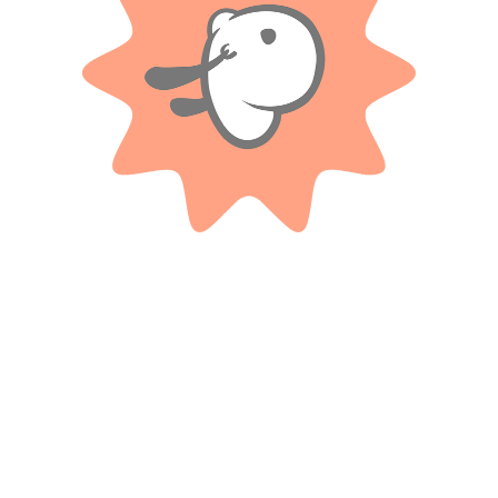
Solo con imágenes
No hay valoraciones aún.
Productos relacionados
RONDI
FAT BRAIN TOY CO
Andador 4 en 1 – Rondi
Rolligo – Juego Didactico Para
Bebés
$ 130.500
-35%
$ 44.550
-20%
OFF
OFF
$
84.825
$
35.640
Cuotas SIN INTERES con tarjetas
bancarizadas / 5 cuotas con tarjeta de
Cuotas SIN INTERES con tarjetas
DÉBITO SIN interés de: $16,965.00
bancarizadas / 5 cuotas con tarjeta de
DÉBITO SIN interés de: $7,128.00