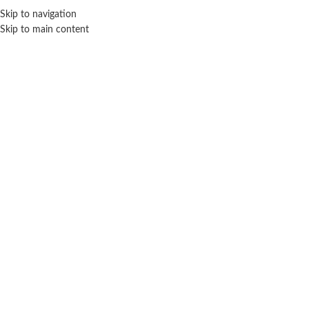
Skip to navigation
ENVÍO GRATIS EN COMPRAS SUPERIORES A $ 160.000
Skip to main content
Click para agrandar
PIAGO
Inicio
Bebé
Primera infancia
Piago
Doypack bloques para armar – Piago
$
19.300
Cuotas SIN INTERES con tarjetas bancarizadas / 5 cuotas con tarjeta de
DÉBITO SIN interés de: $3,860.00
Lo que tenes que saber de este producto: