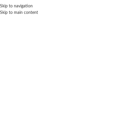
Skip to navigation
ENVÍO GRATIS EN COMPRAS SUPERIORES A $ 160.000
Skip to main content
Click para agrandar
SEBIGUS
Inicio
Juegos y juguetes
Otros
Sebigus
Fábrica de pulseras Disney Stitch
$
16.900
Cuotas SIN INTERES con tarjetas bancarizadas / 5 cuotas con tarjeta de
DÉBITO SIN interés de: $3,380.00
Lo que tenés que saber de este producto: