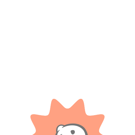
Productos relacionados
2 Transformers Figthers En
High Speed Auto A Radio Control
Blisters
.
$
7.300
$ 98.000
-20%
OFF
Cuotas SIN INTERES con tarjetas
bancarizadas / 5 cuotas con tarjeta de
$
78.400
DÉBITO SIN interés de: $1,460.00
Cuotas SIN INTERES con tarjetas
bancarizadas / 5 cuotas con tarjeta de
AÑADIR AL CARRITO
DÉBITO SIN interés de: $15,680.00
AÑADIR AL CARRITO