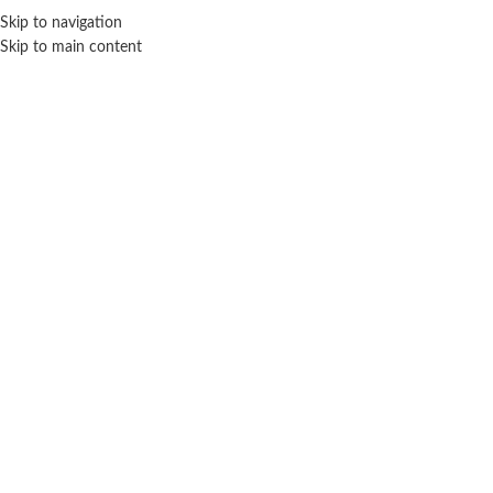
Skip to navigation
ENVÍO GRATIS EN COMPRAS SUPERIORES A $ 160.000
Skip to main content
Click para agrandar
SIN STOCK
WABRO
Inicio
Coleccionables
Muñecos
Wabro
Figura Metals Superman Alternate 11 Cm
$ 24.000
-20% OFF
$
19.200
Cuotas SIN INTERES con tarjetas bancarizadas / 5 cuotas con tarjeta de
DÉBITO SIN interés de: $3,840.00