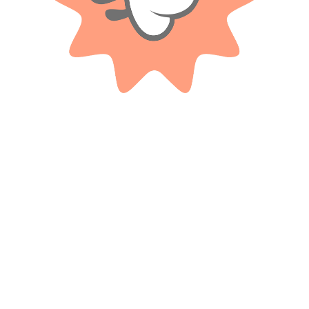
Productos relacionados
WABRO
WABRO
Figura Metal Figs Dc 7 Cm Liga
Figura Metals Supergirl 11 Cm
De La Justicia
$ 24.000
-20%
$
12.000
OFF
Cuotas SIN INTERES con tarjetas
$
19.200
bancarizadas / 5 cuotas con tarjeta de
DÉBITO SIN interés de: $2,400.00
Cuotas SIN INTERES con tarjetas
bancarizadas / 5 cuotas con tarjeta de
DÉBITO SIN interés de: $3,840.00
AÑADIR AL CARRITO
AÑADIR AL CARRITO