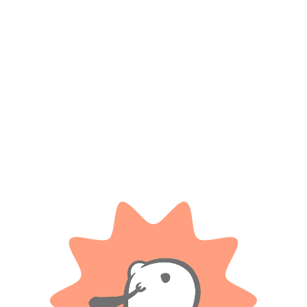
*
Correo electrónico
Guarda mi nombre, correo electrónico y web en este
navegador para la próxima vez que comente.
Tienes que estar registrado para añadir fotos en tu
valoración.
Valoraciones
Solo con imágenes
No hay valoraciones aún.