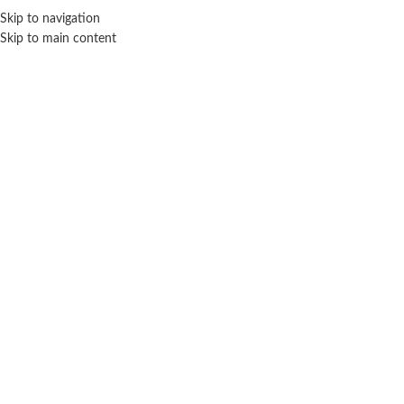
Skip to navigation
ENVÍO GRATIS EN COMPRAS SUPERIORES A $ 160.000
Skip to main content
Click para agrandar
Inicio
Coleccionables
Lego
Furgoneta de chocolate caliente de la estación de
esquí – Lego
$ 146.900
-20% OFF
$
117.520
Cuotas SIN INTERES con tarjetas bancarizadas / 5 cuotas con tarjeta de
DÉBITO SIN interés de: $23,504.00