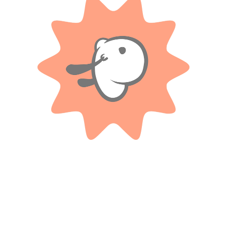
valoración.
Valoraciones
Solo con imágenes
No hay valoraciones aún.
Productos relacionados
BURAGO
Auto Colección Escala 1/18
Avión De Pasajeros 1.2.3. –
Porsche 356b Cabriolet (1961)
Playmobil
$ 203.100
$ 109.400
-40%
-20%
OFF
OFF