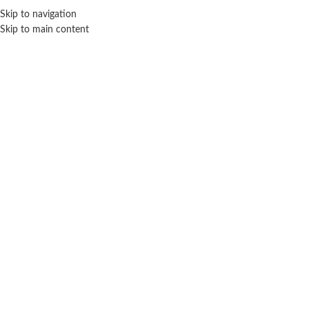
ENVÍO GRA
Skip to navigation
Skip to main content
NICIO
TIENDA
MARCAS
NOSOTROS
CONTACTO
Click para agrandar
SIN STOCK
TOYLAND