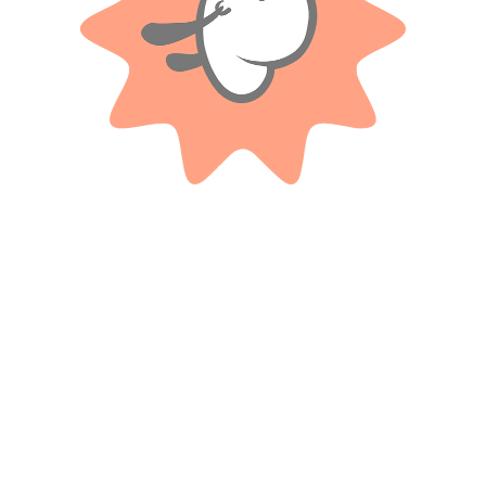
Productos relacionados
CRESKO
Cubo Magico Alta Performance
Flopo El Monstruo Set Didactico
En Doble Blister
$
7.200
$
7.300
Cuotas SIN INTERES con tarjetas
bancarizadas / 5 cuotas con tarjeta de
Cuotas SIN INTERES con tarjetas
DÉBITO SIN interés de: $1,440.00
bancarizadas / 5 cuotas con tarjeta de
DÉBITO SIN interés de: $1,460.00
AÑADIR AL CARRITO
AÑADIR AL CARRITO