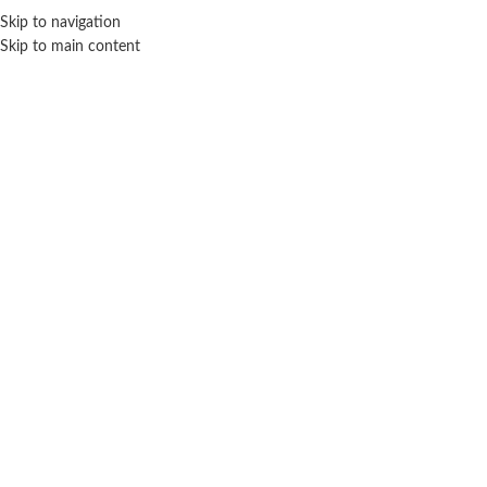
Skip to navigation
ENVÍO GRATIS EN COMPRAS SUPERIORES A $ 160.000
Skip to main content
Click para agrandar
RUIBAL
Inicio
Juegos de mesa
Cartas
Ruibal
Juego De Cartas Dos
$ 20.700
-20% OFF
$
16.560
Cuotas SIN INTERES con tarjetas bancarizadas / 5 cuotas con tarjeta de
DÉBITO SIN interés de: $3,312.00