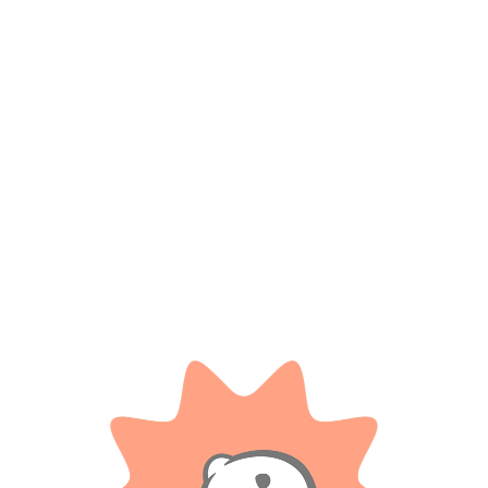
*
Nombre
*
Correo electrónico
Guarda mi nombre, correo electrónico y web en este
navegador para la próxima vez que comente.
Tienes que estar registrado para añadir fotos en tu
valoración.
Valoraciones
Solo con imágenes
No hay valoraciones aún.