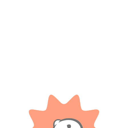
Productos relacionados
JUEGOS Y JUGUETES
RONDI
Cubo Magico Clasico 3×3
Juego de damas – Rondi
$
13.800
$ 42.200
-20%
OFF
Cuotas SIN INTERES con tarjetas
bancarizadas / 5 cuotas con tarjeta de
$
33.760
DÉBITO SIN interés de: $2,760.00
Cuotas SIN INTERES con tarjetas
bancarizadas / 5 cuotas con tarjeta de
AÑADIR AL CARRITO
DÉBITO SIN interés de: $6,752.00
AÑADIR AL CARRITO