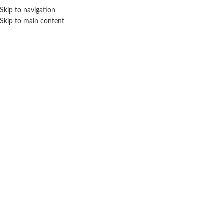
Skip to navigation
ENVÍO GRATIS EN COMPRAS SUPERIORES A $ 160.000
Skip to main content
Click para agrandar
IMPLAS
Inicio
Juegos de mesa
Infantiles
Implas
Juego de magia 50 trucos celeste – Implas
$ 39.000
-20% OFF
$
31.200
Cuotas SIN INTERES con tarjetas bancarizadas / 5 cuotas con tarjeta de
DÉBITO SIN interés de: $6,240.00