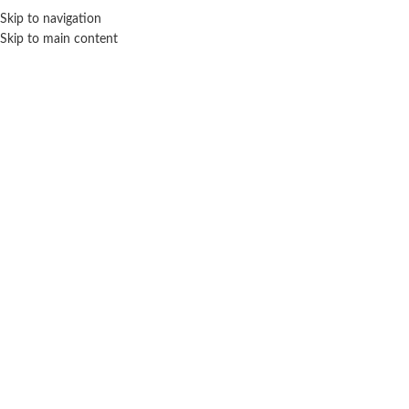
ENVÍO GRA
Skip to navigation
Skip to main content
NICIO
TIENDA
MARCAS
NOSOTROS
CONTACTO
Click para agrandar
DEVIR