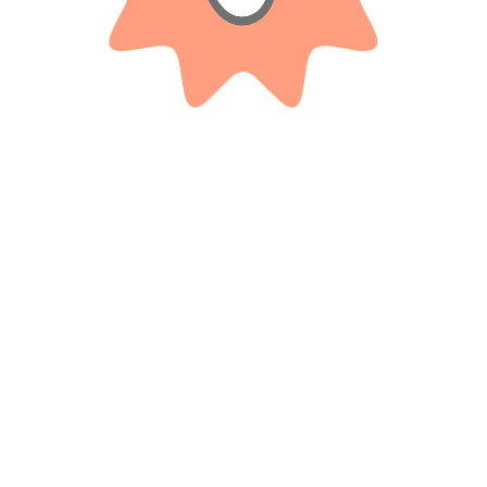
BLUMPY
Animales De De Peluche 14cm
Pistola De Agua Mini – 12 Cm
$
7.500
$
1.250
Cuotas SIN INTERES con tarjetas
Cuotas SIN INTERES con tarjetas
bancarizadas / 5 cuotas con tarjeta de
bancarizadas / 5 cuotas con tarjeta de
DÉBITO SIN interés de: $1,500.00
DÉBITO SIN interés de: $250.00
AÑADIR AL CARRITO
AÑADIR AL CARRITO