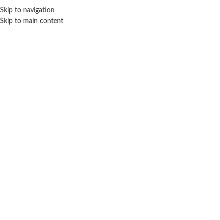
Skip to navigation
ENVÍO GRATIS EN COMPRAS SUPERIORES A $ 160.000
Skip to main content
Click para agrandar
SIN STOCK
PLASTIGAL
Inicio
Juegos de mesa
Didácticos
Plastigal
Juego De Mesa Rompecabezas Animales Y Sus
Crias Plastigal
$
9.600
Cuotas SIN INTERES con tarjetas bancarizadas / 5 cuotas con tarjeta de
DÉBITO SIN interés de: $1,920.00
Te faltan
$
160.000
para conseguir
¡envío gratis!