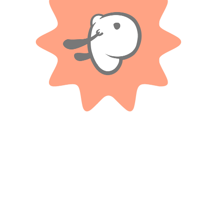
Valoraciones
Solo con imágenes
No hay valoraciones aún.
Productos relacionados
BABY GUS
Centro de manejo Mickey Mouse
Juego de laberinto didactico –
SEBIGUS
– Ditoys
Baby gus
$ 77.300
$ 20.500
-20%
-20%
OFF
OFF
$
61.840
$
16.400
Cuotas SIN INTERES con tarjetas
Cuotas SIN INTERES con tarjetas
bancarizadas / 5 cuotas con tarjeta de
bancarizadas / 5 cuotas con tarjeta de