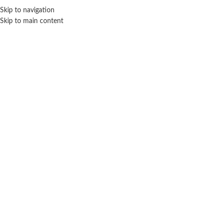
Skip to navigation
ENVÍO GRATIS EN COMPRAS SUPERIORES A $ 160.000
Skip to main content
Click para agrandar
SIN STOCK
Inicio
Bebé
Didácticos
Mesa didáctica la casa de Mickey con actividades
– Ditoys
$ 87.600
-20% OFF
$
70.080
Cuotas SIN INTERES con tarjetas bancarizadas / 5 cuotas con tarjeta de
DÉBITO SIN interés de: $14,016.00