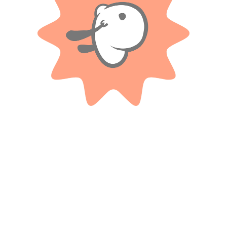
Valoraciones
Solo con imágenes
No hay valoraciones aún.
Productos relacionados
BLUMPY
Animales Peluche 20 Cm Surtido
Auto De Juguete 4×4 Con Llave
Modelos
Lanzadora Super Catapult
$
13.900
$
3.100
Cuotas SIN INTERES con tarjetas
Cuotas SIN INTERES con tarjetas
bancarizadas / 5 cuotas con tarjeta de
bancarizadas / 5 cuotas con tarjeta de
DÉBITO SIN interés de: $2,780.00
DÉBITO SIN interés de: $620.00