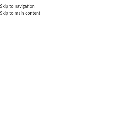
Skip to navigation
ENVÍO GRATIS EN COMPRAS SUPERIORES A $ 160.000
Skip to main content
Click para agrandar
TAPIMOVIL
Inicio
Juegos y juguetes
Arte y diseño
Tapimovil
Mi Diario Secreto de Moana – Tapimovil
$ 29.600
-20% OFF
$
23.680
Cuotas SIN INTERES con tarjetas bancarizadas / 5 cuotas con tarjeta de
DÉBITO SIN interés de: $4,736.00
Lo que tenes que saber de este producto: