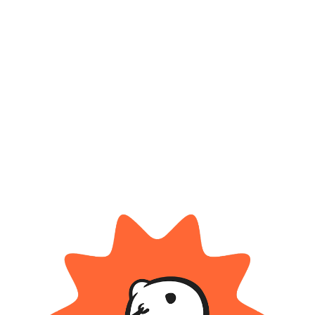
*
Correo electrónico
Guarda mi nombre, correo electrónico y web en este
navegador para la próxima vez que comente.
Tienes que estar registrado para añadir fotos en tu
valoración.
Valoraciones
Solo con imágenes
No hay valoraciones aún.