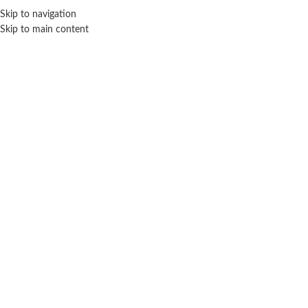
Skip to navigation
ENVÍO GRATIS EN COMPRAS SUPERIORES A $ 160.000
Skip to main content
Click para agrandar
SIN STOCK
ROMA
Inicio
Muñecas
Bebés y bebotes
Roma
Micro Bebe Mania Con Cochecito De Bebe –
Roma
$ 25.900
-20% OFF
$
20.720
Cuotas SIN INTERES con tarjetas bancarizadas / 5 cuotas con tarjeta de
DÉBITO SIN interés de: $4,144.00