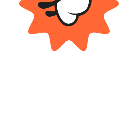
Productos relacionados
MSZ DIE CAST
Auto De Colección 1:38 Bentley
Colchoneta Anana – Bestway
Continental Supersports Conve
$ 33.100
-20%
$
16.100
OFF
Cuotas SIN INTERES con tarjetas
$
26.480
bancarizadas / 5 cuotas con tarjeta de
DÉBITO SIN interés de: $3,220.00
Cuotas SIN INTERES con tarjetas
bancarizadas / 5 cuotas con tarjeta de
DÉBITO SIN interés de: $5,296.00
AÑADIR AL CARRITO
AÑADIR AL CARRITO