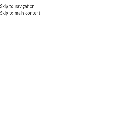
Skip to navigation
ENVÍO GRATIS EN COMPRAS SUPERIORES A $ 160.000
Skip to main content
Click para agrandar
Inicio
Coleccionables
Lego
Minizoo: Gigantes Mansos Duplo – Lego
$ 117.400
-20% OFF
$
93.920
Cuotas SIN INTERES con tarjetas bancarizadas / 5 cuotas con tarjeta de
DÉBITO SIN interés de: $18,784.00