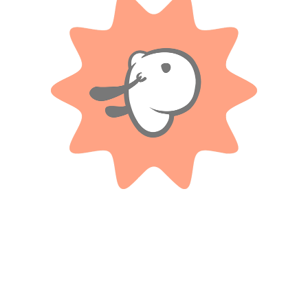
valoración.
Valoraciones
Solo con imágenes
No hay valoraciones aún.
Productos relacionados
MAISTO
MSZ DIE CAST
1:18 Alfa Romeo 8c 2300 Spider
Auto De Colección 1:38 Bentley
Touring (1932) – V:8
Continental Supersports Conve
$
16.100
$ 203.100
-20%
OFF
Cuotas SIN INTERES con tarjetas