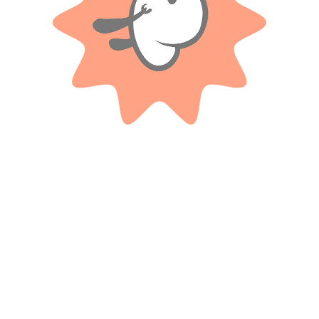
Productos relacionados
VULCANITA
DRIBBLING
Hello Kitty Pelota Pvc 23 Cm
Pelota de basquet N° 7 Street –
Dribbling.
$
3.900
$ 33.500
-20%
Cuotas SIN INTERES con tarjetas
OFF
bancarizadas / 5 cuotas con tarjeta de
DÉBITO SIN interés de: $780.00
$
26.800
Cuotas SIN INTERES con tarjetas
AÑADIR AL CARRITO
bancarizadas / 5 cuotas con tarjeta de
DÉBITO SIN interés de: $5,360.00
AÑADIR AL CARRITO