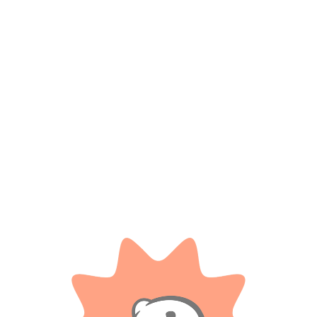
Nombre
*
Correo electrónico
Guarda mi nombre, correo electrónico y web en este
navegador para la próxima vez que comente.
Tienes que estar registrado para añadir fotos en tu
valoración.
Valoraciones
Solo con imágenes
No hay valoraciones aún.