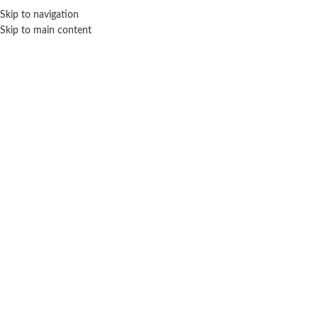
Skip to navigation
ENVÍO GRATIS EN COMPRAS SUPERIORES A $ 160.000
Skip to main content
Click para agrandar
SIN STOCK
Inicio
Deportes
Patinetas y monopatines
Monopatin plegable Frozen
$ 47.300
-20% OFF
$
37.840
Cuotas SIN INTERES con tarjetas bancarizadas / 5 cuotas con tarjeta de
DÉBITO SIN interés de: $7,568.00
Lo que tenes que saber de este producto:
Edad recomendada: 2-6 Años.