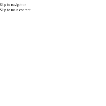
ENVÍO GRA
Skip to navigation
Skip to main content
NICIO
TIENDA
MARCAS
NOSOTROS
CONTACTO
Click para agrandar
SEBIGUS
TINY