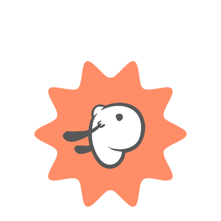
Compartir:
DESCRIPCIÓN
INFORMACIÓN ADICIONAL
 a Radio Control está diseñado para las infancias que aman la acción y la
mundo Tiny. Es el juguete perfecto para fomentar la coordinación, la orie
m de ancho.