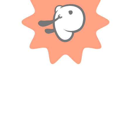
Solo con imágenes
No hay valoraciones aún.
Productos relacionados
MAISTO
BURAGO
1:18 Alfa Romeo 8c 2300 Spider
Auto Colección Escala 1/18
Touring (1932) – V:8
Porsche 356b Cabriolet (1961)
$ 203.100
$ 203.100
-20%
-40%
OFF
OFF
$
162.480
$
121.860
Cuotas SIN INTERES con tarjetas
Cuotas SIN INTERES con tarjetas
bancarizadas / 5 cuotas con tarjeta de
bancarizadas / 5 cuotas con tarjeta de
DÉBITO SIN interés de: $32,496.00
DÉBITO SIN interés de: $24,372.00