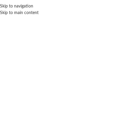
Skip to navigation
ENVÍO GRATIS EN COMPRAS SUPERIORES A $ 160.000
Skip to main content
Click para agrandar
SIN STOCK
Inicio
Muñecas
Personajes
Otros
Muñeca Monster High Frankie Stein Isla Scare-
Adise – Mattel
$ 134.600
-20% OFF
$
107.680
Cuotas SIN INTERES con tarjetas bancarizadas / 5 cuotas con tarjeta de
DÉBITO SIN interés de: $21,536.00