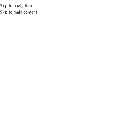
ENVÍO GRA
Skip to navigation
Skip to main content
NICIO
TIENDA
MARCAS
NOSOTROS
CONTACTO
Click para agrandar
RAINBOW HIGH