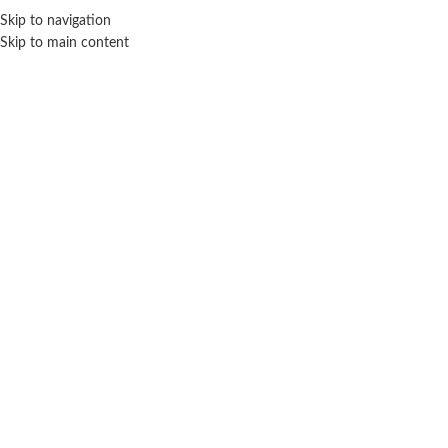
ENVÍO GRA
Skip to navigation
Skip to main content
NICIO
TIENDA
MARCAS
NOSOTROS
CONTACTO
Click para agrandar
TAPIMOVIL