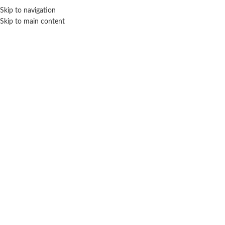
Skip to navigation
ENVÍO GRATIS EN COMPRAS SUPERIORES A $ 160.000
Skip to main content
Click para agrandar
TAPIMOVIL
Inicio
Coleccionables
Muñecos
Tapimovil
Muñeco Stitch 2 figuras – Tapimovil
$ 35.400
-20% OFF
$
28.320
Cuotas SIN INTERES con tarjetas bancarizadas / 5 cuotas con tarjeta de
DÉBITO SIN interés de: $5,664.00
Lo que tenes que saber de este producto: