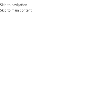
Skip to navigation
ENVÍO GRATIS EN COMPRAS SUPERIORES A $ 160.000
Skip to main content
Click para agrandar
TOYZ
Inicio
Juegos y juguetes
Antiestres
Toyz
Pelota Bouncy ball
$
5.800
Cuotas SIN INTERES con tarjetas bancarizadas / 5 cuotas con tarjeta de
DÉBITO SIN interés de: $1,160.00
Lo que tenes que saber de este producto:
Edad recomendada: 4 Años.