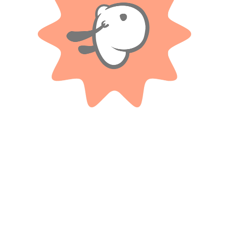
Solo con imágenes
No hay valoraciones aún.
Productos relacionados
ZHORYA
IMPLAS
Alfombra Interactiva Transportes
Arma todo juego de encastre –
Acuatícos
Implas
$
12.450
$ 43.600
-20%
OFF
Cuotas SIN INTERES con tarjetas
bancarizadas / 5 cuotas con tarjeta de
$
34.880
DÉBITO SIN interés de: $2,490.00
Cuotas SIN INTERES con tarjetas
bancarizadas / 5 cuotas con tarjeta de
AÑADIR AL CARRITO
DÉBITO SIN interés de: $6,976.00