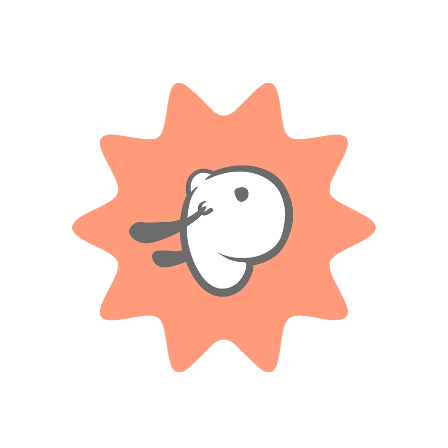
 Tapimovil”
*
ampos obligatorios están marcados con