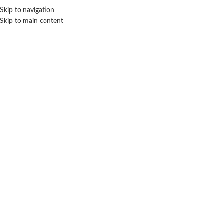
Skip to navigation
ENVÍO GRATIS EN COMPRAS SUPERIORES A $ 160.000
Skip to main content
Click para agrandar
WABRO
Inicio
Peluches
Personajes
Wabro
Peluche Goofy traje de carrera – Wabro
$
11.500
Cuotas SIN INTERES con tarjetas bancarizadas / 5 cuotas con tarjeta de
DÉBITO SIN interés de: $2,300.00
Lo que tenes que saber de este producto:
Medidas aproximadas: 20 cm de alto.