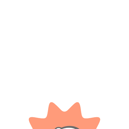
*
Nombre
*
Correo electrónico
Guarda mi nombre, correo electrónico y web en este
navegador para la próxima vez que comente.
Tienes que estar registrado para añadir fotos en tu
valoración.