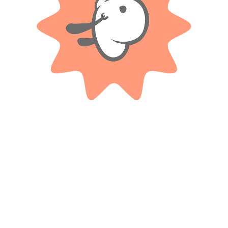
Valoraciones
Solo con imágenes
No hay valoraciones aún.
Productos relacionados
BLUMPY
TAPIMOVIL
Animales De Peluche Sentados
Lanzador De Discos Miles Del
De 20cm
Mañana
$
13.900
$
15.900
Cuotas SIN INTERES con tarjetas
Cuotas SIN INTERES con tarjetas
bancarizadas / 5 cuotas con tarjeta de
bancarizadas / 5 cuotas con tarjeta de
DÉBITO SIN interés de: $2,780.00
DÉBITO SIN interés de: $3,180.00
AÑADIR AL CARRITO
AÑADIR AL CARRITO