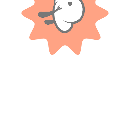
No hay valoraciones aún.
Productos relacionados
LIONELS
3 Transformers En Blister
Accesorios Para Mesa – Gloria
$
9.300
$
5.000
Cuotas SIN INTERES con tarjetas
Cuotas SIN INTERES con tarjetas
bancarizadas / 5 cuotas con tarjeta de
bancarizadas / 5 cuotas con tarjeta de
DÉBITO SIN interés de: $1,860.00
DÉBITO SIN interés de: $1,000.00
AÑADIR AL CARRITO
AÑADIR AL CARRITO