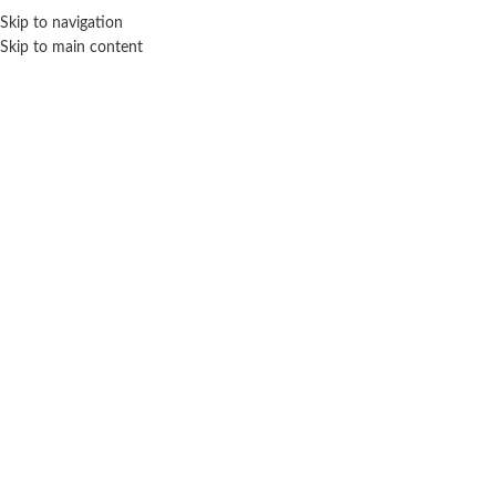
Skip to navigation
ENVÍO GRATIS EN COMPRAS SUPERIORES A $ 160.000
Skip to main content
Click para agrandar
PINYPON
Inicio
Muñecas
Personajes
Pinypon
Pinypon TOP Girls figura foodie – Vulcanita
$ 54.800
-20% OFF
$
43.840
Cuotas SIN INTERES con tarjetas bancarizadas / 5 cuotas con tarjeta de
DÉBITO SIN interés de: $8,768.00