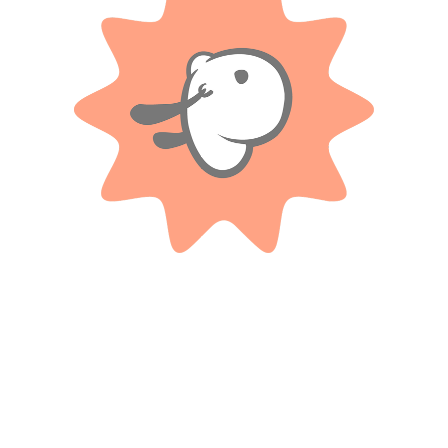
Valoraciones
Solo con imágenes
No hay valoraciones aún.
Productos relacionados
PPR
PINYPON
Block De Dibujo – Doctora
Lancha De Rescate Verde –
Juguetes.
Pinypon Action
$
1.500
$ 75.100
-20%
OFF
Cuotas SIN INTERES con tarjetas
bancarizadas / 5 cuotas con tarjeta de
$
60.080
DÉBITO SIN interés de: $300.00