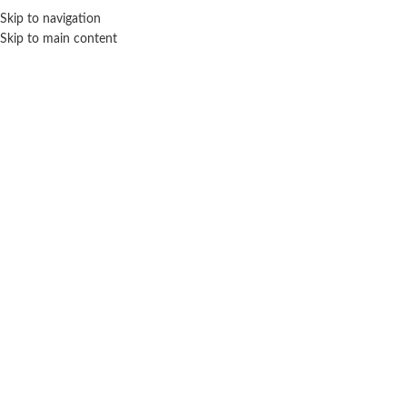
Skip to navigation
ENVÍO GRATIS EN COMPRAS SUPERIORES A $ 160.000
Skip to main content
Click para agrandar
SIN STOCK
Inicio
Coleccionables
Hot Wheels
Pista de auto Multi loop – Hot Wheels
$ 197.700
-20% OFF
$
158.160
Cuotas SIN INTERES con tarjetas bancarizadas / 5 cuotas con tarjeta de
DÉBITO SIN interés de: $31,632.00
Lo que tenes que saber de este producto: