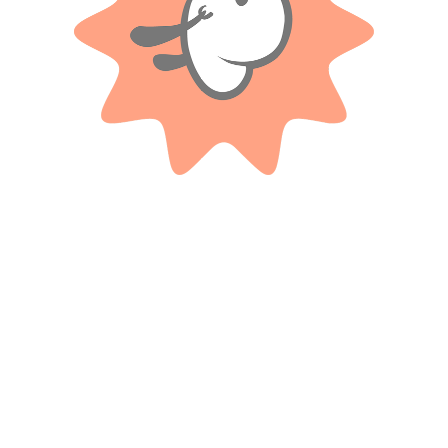
Productos relacionados
BURAGO
Auto Colección Escala 1/18
Figura Accion Flexible Batman
Porsche 356b Cabriolet (1961)
Extra Poseable
$
17.300
$ 203.100
-40%
OFF
Cuotas SIN INTERES con tarjetas
bancarizadas / 5 cuotas con tarjeta de
$
121.860
DÉBITO SIN interés de: $3,460.00
Cuotas SIN INTERES con tarjetas
bancarizadas / 5 cuotas con tarjeta de
AÑADIR AL CARRITO
DÉBITO SIN interés de: $24,372.00
AÑADIR AL CARRITO