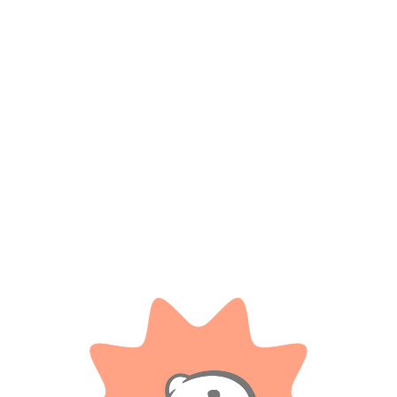
Nombre
*
Correo electrónico
Guarda mi nombre, correo electrónico y web en este
navegador para la próxima vez que comente.
Tienes que estar registrado para añadir fotos en tu
valoración.
Valoraciones
Solo con imágenes
No hay valoraciones aún.