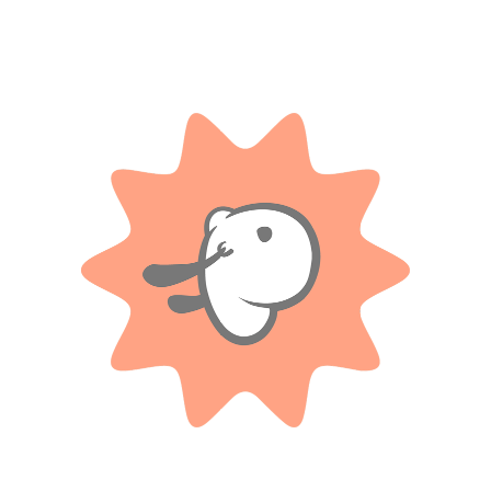
navegador para la próxima vez que comente.
Tienes que estar registrado para añadir fotos en tu
valoración.
1 valoración en
Polly Pocket Set de juego aventuras en
París.
Solo con imágenes
.
4 diciembre, 2023
Amoo
0
0