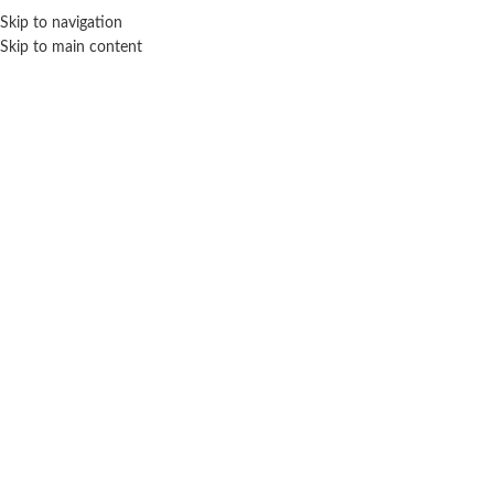
Skip to navigation
ENVÍO GRATIS EN COMPRAS SUPERIORES A $ 160.000
Skip to main content
Click para agrandar
Inicio
Muñecas
Personajes
Otros
Polly Pocket Set de juego aventuras en París.
$ 164.100
-20% OFF
(
1
valoración de cliente)
$
131.280
Cuotas SIN INTERES con tarjetas bancarizadas / 5 cuotas con tarjeta de
DÉBITO SIN interés de: $26,256.00