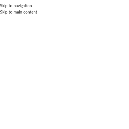
Skip to navigation
ENVÍO GRATIS EN COMPRAS SUPERIORES A $ 160.000
Skip to main content
Click para agrandar
SIN STOCK
BLUMPY
Inicio
Peluches
Otros
Blumpy
Pony Unicornio De 23cm En 2 Colores Blanco Y
Rosa
$
17.400
Cuotas SIN INTERES con tarjetas bancarizadas / 5 cuotas con tarjeta de
DÉBITO SIN interés de: $3,480.00
Te faltan
$
160.000
para conseguir
¡envío gratis!