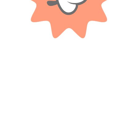
BLUMPY
MSZ DIE CAST
Animales De Peluche Sentados
Auto De Colección 1:38 Bentley
De 20cm
Continental Supersports Conve
$
13.900
$
16.100
Cuotas SIN INTERES con tarjetas
Cuotas SIN INTERES con tarjetas
bancarizadas / 5 cuotas con tarjeta de
bancarizadas / 5 cuotas con tarjeta de
DÉBITO SIN interés de: $2,780.00
DÉBITO SIN interés de: $3,220.00
AÑADIR AL CARRITO
AÑADIR AL CARRITO