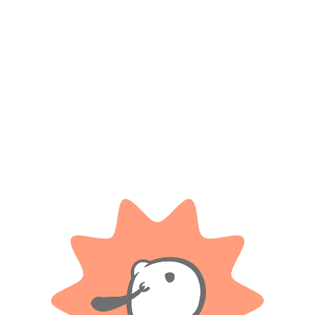
Guarda mi nombre, correo electrónico y web en este
navegador para la próxima vez que comente.
Tienes que estar registrado para añadir fotos en tu
valoración.
Valoraciones
Solo con imágenes
No hay valoraciones aún.
Productos relacionados