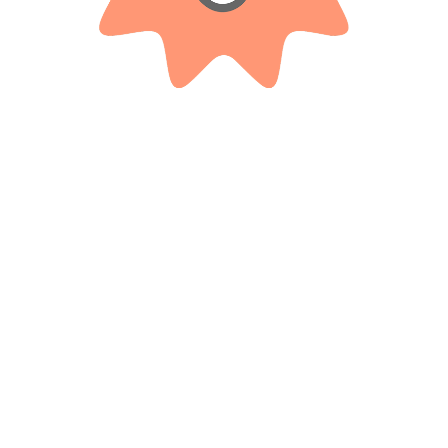
 Hello Kitty – Tapimovil”
*
ampos obligatorios están marcados con
*
Correo electrónico