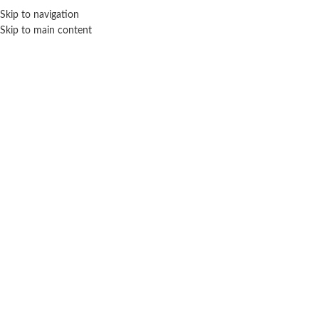
ENVÍO GRA
Skip to navigation
Skip to main content
NICIO
TIENDA
MARCAS
NOSOTROS
CONTACTO
Click para agrandar
TAPIMOVIL