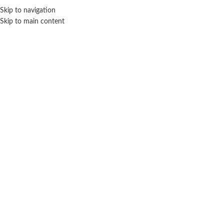
Skip to navigation
ENVÍO GRATIS EN COMPRAS SUPERIORES A $ 160.000
Skip to main content
Click para agrandar
Inicio
Verano
Inflables
Salvavidas De Colores
$
11.800
Cuotas SIN INTERES con tarjetas bancarizadas / 5 cuotas con tarjeta de
DÉBITO SIN interés de: $2,360.00
Te faltan
$
160.000
para conseguir
¡envío gratis!