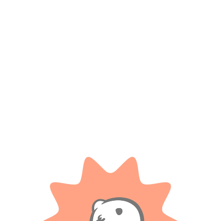
*
Correo electrónico
Guarda mi nombre, correo electrónico y web en este
navegador para la próxima vez que comente.
Tienes que estar registrado para añadir fotos en tu
valoración.
Valoraciones
Solo con imágenes
No hay valoraciones aún.