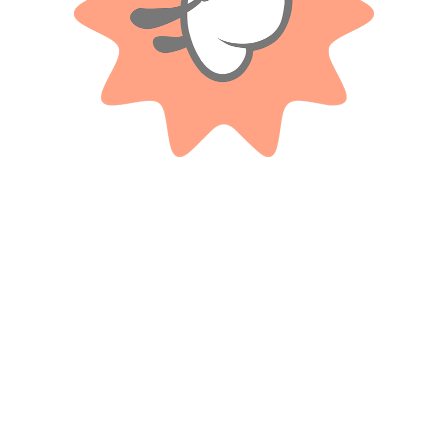
Productos relacionados
JUEGOS Y JUGUETES
WABRO
Arma Pirata Deluxe
Coleccionable Ready2robot Pack
X2 – Juegos Y Juguetes.
$
18.100
$ 31.100
-20%
Cuotas SIN INTERES con tarjetas
OFF
bancarizadas / 5 cuotas con tarjeta de
DÉBITO SIN interés de: $3,620.00
$
24.880
Cuotas SIN INTERES con tarjetas
AÑADIR AL CARRITO
bancarizadas / 5 cuotas con tarjeta de
DÉBITO SIN interés de: $4,976.00
AÑADIR AL CARRITO