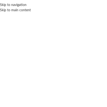
Skip to navigation
ENVÍO GRATIS EN COMPRAS SUPERIORES A $ 160.000
Skip to main content
Click para agrandar
TOYZ
Inicio
Juegos y juguetes
Habilidad
Toyz
Set de finger Bici con skate
$ 22.600
-20% OFF
$
18.080
Cuotas SIN INTERES con tarjetas bancarizadas / 5 cuotas con tarjeta de
DÉBITO SIN interés de: $3,616.00
Lo que tenes que saber de este producto: