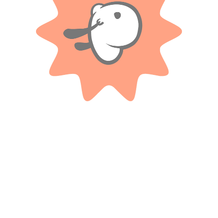
Valoraciones
Solo con imágenes
No hay valoraciones aún.
Productos relacionados
BLUMPY
Animales De Peluche Sentados
Figura Accion Flexible Batman
De 25cm
Extra Poseable
$
17.400
$
17.300
Cuotas SIN INTERES con tarjetas
Cuotas SIN INTERES con tarjetas
bancarizadas / 5 cuotas con tarjeta de
bancarizadas / 5 cuotas con tarjeta de
DÉBITO SIN interés de: $3,480.00
DÉBITO SIN interés de: $3,460.00