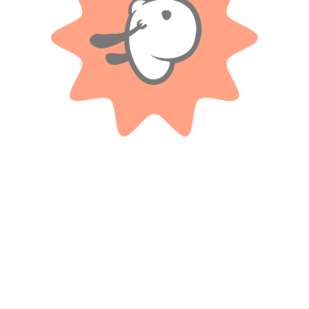
No hay valoraciones aún.
Productos relacionados
3 Transformers En Blister
Figura Accion Flexible Batman
Extra Poseable
$
9.300
$
17.300
Cuotas SIN INTERES con tarjetas
bancarizadas / 5 cuotas con tarjeta de
Cuotas SIN INTERES con tarjetas
DÉBITO SIN interés de: $1,860.00
bancarizadas / 5 cuotas con tarjeta de
DÉBITO SIN interés de: $3,460.00
AÑADIR AL CARRITO
AÑADIR AL CARRITO