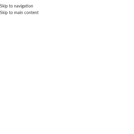
Skip to navigation
ENVÍO GRATIS EN COMPRAS SUPERIORES A $ 160.000
Skip to main content
Click para agrandar
TAPIMOVIL
Inicio
Accesorios
Bijou
Tapimovil
Set para armar tu bijou Stitch – Tapimovil
$
9.400
Cuotas SIN INTERES con tarjetas bancarizadas / 5 cuotas con tarjeta de
DÉBITO SIN interés de: $1,880.00
Lo que tenes que saber de este producto:
Edad recomendada: 3 Años.