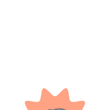
*
Nombre
*
Correo electrónico
Guarda mi nombre, correo electrónico y web en este
navegador para la próxima vez que comente.
Tienes que estar registrado para añadir fotos en tu
valoración.
Valoraciones
Solo con imágenes