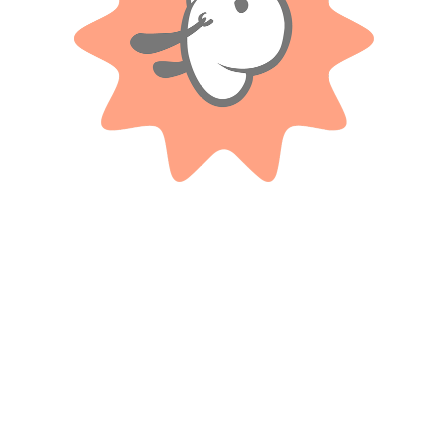
Solo con imágenes
No hay valoraciones aún.
Productos relacionados
LIONELS
3 Transformers En Blister
Accesorios Para Mesa – Gloria
$
9.300
$
5.000
Cuotas SIN INTERES con tarjetas
Cuotas SIN INTERES con tarjetas
bancarizadas / 5 cuotas con tarjeta de
bancarizadas / 5 cuotas con tarjeta de
DÉBITO SIN interés de: $1,860.00
DÉBITO SIN interés de: $1,000.00
AÑADIR AL CARRITO
AÑADIR AL CARRITO