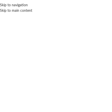
Skip to navigation
ENVÍO GRATIS EN COMPRAS SUPERIORES A $ 160.000
Skip to main content
Click para agrandar
SIN STOCK
TAPIMOVIL
Inicio
Escolar
Artículos escolares
Tapimovil
Set super crayones doble color Mickey Mouse –
Tapimovil
$
4.000
Cuotas SIN INTERES con tarjetas bancarizadas / 5 cuotas con tarjeta de
DÉBITO SIN interés de: $800.00
Lo que tenes que saber de este producto: