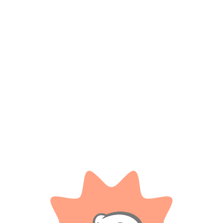
*
Nombre
*
Correo electrónico
Guarda mi nombre, correo electrónico y web en este
navegador para la próxima vez que comente.
Tienes que estar registrado para añadir fotos en tu
valoración.
Valoraciones