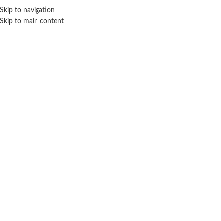
ENVÍO GRA
Skip to navigation
Skip to main content
NICIO
TIENDA
MARCAS
NOSOTROS
CONTACTO
Click para agrandar
SIN STOCK
TAPIMOVIL