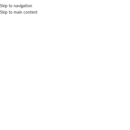
ENVÍO GRA
Skip to navigation
Skip to main content
NICIO
TIENDA
MARCAS
NOSOTROS
CONTACTO
Click para agrandar
TAPIMOVIL