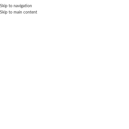
Skip to navigation
ENVÍO GRATIS EN COMPRAS SUPERIORES A $ 160.000
Skip to main content
Click para agrandar
FAYDI
Inicio
Accesorios
Bijou
Faydi
Varita perlas
$
1.400
Cuotas SIN INTERES con tarjetas bancarizadas / 5 cuotas con tarjeta de
DÉBITO SIN interés de: $280.00
Lo que tenes que saber de este produto:
Medidas aproximadas: 35 cm.