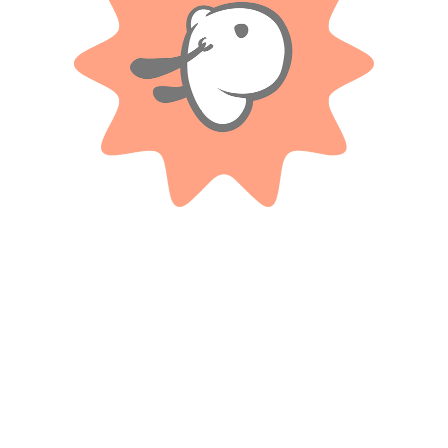
Valoraciones
Solo con imágenes
No hay valoraciones aún.
Productos relacionados
BLUMPY
2 Transformers Figthers En
Animales De De Peluche 14cm
Blisters
$
7.500
$
7.300
Cuotas SIN INTERES con tarjetas
bancarizadas / 5 cuotas con tarjeta de
Cuotas SIN INTERES con tarjetas
DÉBITO SIN interés de: $1,500.00
bancarizadas / 5 cuotas con tarjeta de
DÉBITO SIN interés de: $1,460.00