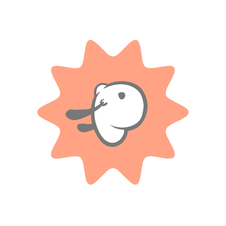
valoración.
1 valoración en
Barbie – Fashionista armario portátil con
muñeca.
Solo con imágenes
.
4 diciembre, 2023
.
0
0