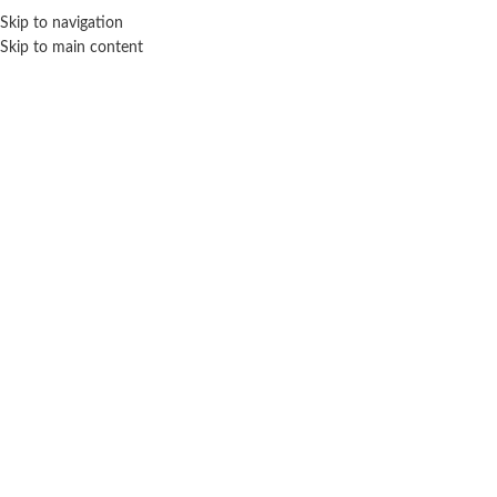
Skip to navigation
ENVÍO GRATIS EN COMPRAS SUPERIORES A $ 160.000
Skip to main content
Click para agrandar
SIN STOCK
Inicio
Muñecas
Personajes
Barbie
Barbie – Fashionista armario portátil con muñeca.
$ 216.700
-20% OFF
(
1
valoración de cliente)
$
173.360
Cuotas SIN INTERES con tarjetas bancarizadas / 5 cuotas con tarjeta de
DÉBITO SIN interés de: $34,672.00