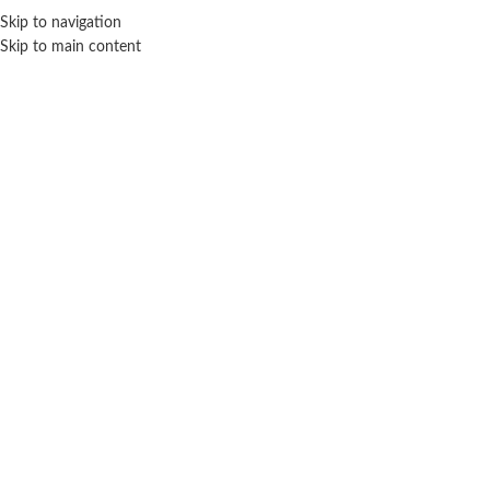
Skip to navigation
ENVÍO GRATIS EN COMPRAS SUPERIORES A $ 160.000
Skip to main content
Click para agrandar
SIN STOCK
WOODY TOYS
Inicio
Bebé
Primera infancia
Woody Toys
Barral sonajero con mordillo
$
15.900
Cuotas SIN INTERES con tarjetas bancarizadas / 5 cuotas con tarjeta de
DÉBITO SIN interés de: $3,180.00
Lo que tenes que saber de este producto:
Edad recomendada: 3 Meses.