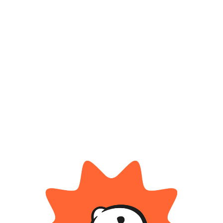
*
Correo electrónico
Guarda mi nombre, correo electrónico y web en este
navegador para la próxima vez que comente.
Tienes que estar registrado para añadir fotos en tu
valoración.
Valoraciones
Solo con imágenes
No hay valoraciones aún.