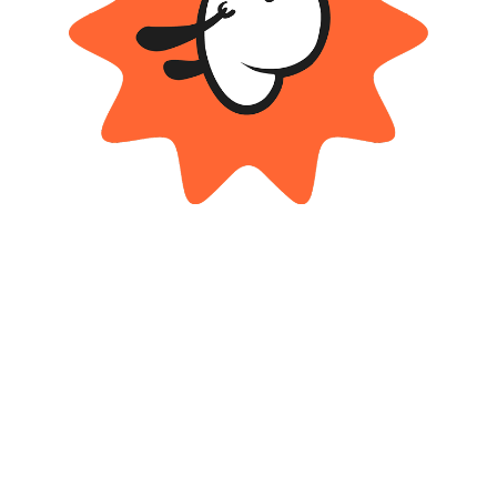
Productos relacionados
BIMBI
Baby set 3 sonajeros – Bimbi
Barco Micky Mousse Disney Baby
– Ditoys
$ 32.700
-20%
$
10.500
OFF
Cuotas SIN INTERES con tarjetas
$
26.160
bancarizadas / 5 cuotas con tarjeta de
DÉBITO SIN interés de: $2,100.00
Cuotas SIN INTERES con tarjetas
bancarizadas / 5 cuotas con tarjeta de
DÉBITO SIN interés de: $5,232.00
AÑADIR AL CARRITO
AÑADIR AL CARRITO