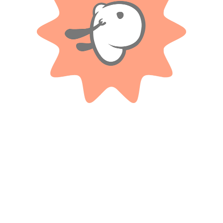
Solo con imágenes
No hay valoraciones aún.
Productos relacionados
Bowling Animalitos Dolce
Camioneta F1 fan – Rondi
Bambino
$ 24.600
-20%
$ 80.300
-20%
OFF
OFF
$
19.680
$
64.240
Cuotas SIN INTERES con tarjetas
bancarizadas / 5 cuotas con tarjeta de
Cuotas SIN INTERES con tarjetas
DÉBITO SIN interés de: $3,936.00
bancarizadas / 5 cuotas con tarjeta de
DÉBITO SIN interés de: $12,848.00