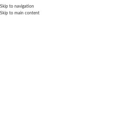
Skip to navigation
ENVÍO GRATIS EN COMPRAS SUPERIORES A $ 160.000
Skip to main content
Click para agrandar
SIN STOCK
CALESITA
Inicio
Bebé
Primera infancia
Calesita
Juego de encastre Fun ball – Calesita
$ 28.800
-20% OFF
$
23.040
Cuotas SIN INTERES con tarjetas bancarizadas / 5 cuotas con tarjeta de
DÉBITO SIN interés de: $4,608.00