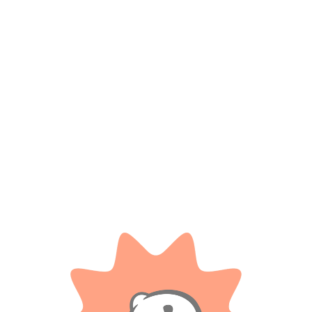
*
Correo electrónico
Guarda mi nombre, correo electrónico y web en este
navegador para la próxima vez que comente.
Tienes que estar registrado para añadir fotos en tu
valoración.
Valoraciones
Solo con imágenes
No hay valoraciones aún.