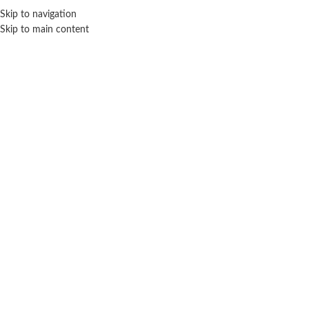
Skip to navigation
ENVÍO GRATIS EN COMPRAS SUPERIORES A $ 160.000
Skip to main content
Click para agrandar
SIN STOCK
WOODY TOYS
Inicio
Bebé
Primera infancia
Woody Toys
Libro didactico Animales del bosque
$
8.800
Cuotas SIN INTERES con tarjetas bancarizadas / 5 cuotas con tarjeta de
DÉBITO SIN interés de: $1,760.00
Lo que tenes que saber de este producto:
Edad recomendada: 0 Meses.