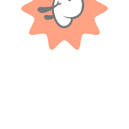
Productos relacionados
BIMBI
Baby set 3 sonajeros – Bimbi
Lampara de noche peluche
Unicornio – Explorer Fan
$ 32.700
-20%
$ 39.500
-20%
OFF
OFF
$
26.160
$
31.600
Cuotas SIN INTERES con tarjetas
bancarizadas / 5 cuotas con tarjeta de
Cuotas SIN INTERES con tarjetas
DÉBITO SIN interés de: $5,232.00
bancarizadas / 5 cuotas con tarjeta de
DÉBITO SIN interés de: $6,320.00
AÑADIR AL CARRITO
AÑADIR AL CARRITO