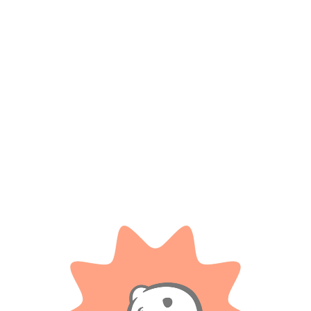
*
Correo electrónico
Guarda mi nombre, correo electrónico y web en este
navegador para la próxima vez que comente.
Tienes que estar registrado para añadir fotos en tu
valoración.
Valoraciones
Solo con imágenes
No hay valoraciones aún.