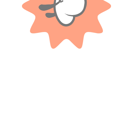
Productos relacionados
BLUMPY
Animales De Peluche Sentados
Camioneta beach fun – Rondi
De 25cm
$ 24.600
-20%
$
17.400
OFF
Cuotas SIN INTERES con tarjetas
$
19.680
bancarizadas / 5 cuotas con tarjeta de
DÉBITO SIN interés de: $3,480.00
Cuotas SIN INTERES con tarjetas
bancarizadas / 5 cuotas con tarjeta de
DÉBITO SIN interés de: $3,936.00
AÑADIR AL CARRITO
AÑADIR AL CARRITO