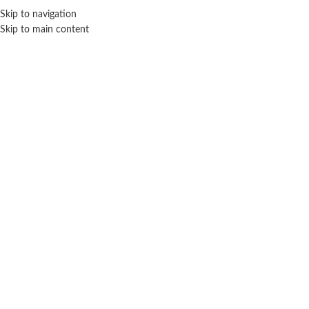
Skip to navigation
ENVÍO GRATIS EN COMPRAS SUPERIORES A $ 160.000
Skip to main content
Click para agrandar
SIN STOCK
WOODY TOYS
Inicio
Peluches
Otros
Woody Toys
Peluche animales surtido
$
7.700
Cuotas SIN INTERES con tarjetas bancarizadas / 5 cuotas con tarjeta de
DÉBITO SIN interés de: $1,540.00
Lo que tenes que saber de este producto:
Edad recomendada: 12 Meses.