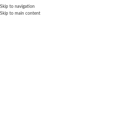
ENVÍO GRA
Skip to navigation
Skip to main content
NICIO
TIENDA
MARCAS
NOSOTROS
CONTACTO
Click para agrandar
WABRO