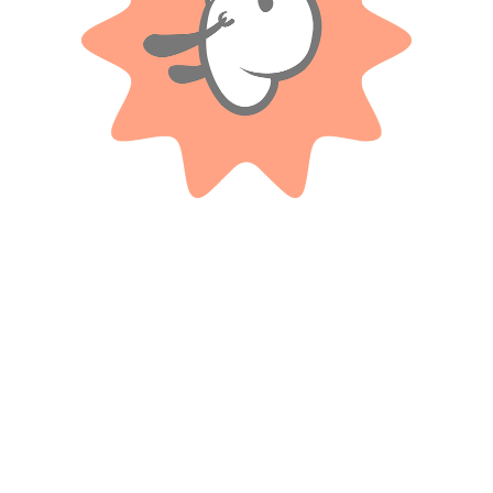
Productos relacionados
IMPLAS
High Speed Auto A Radio Control
Juego De Mesa Didáctico –
.
¿dónde Se Ubican? – Implas
$ 98.000
$ 22.500
-20%
-20%
OFF
OFF
$
78.400
$
18.000
Cuotas SIN INTERES con tarjetas
Cuotas SIN INTERES con tarjetas
bancarizadas / 5 cuotas con tarjeta de
bancarizadas / 5 cuotas con tarjeta de
DÉBITO SIN interés de: $15,680.00
DÉBITO SIN interés de: $3,600.00
AÑADIR AL CARRITO
AÑADIR AL CARRITO