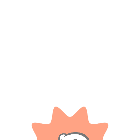
*
Nombre
*
Correo electrónico
Guarda mi nombre, correo electrónico y web en este
navegador para la próxima vez que comente.
Tienes que estar registrado para añadir fotos en tu
valoración.
Valoraciones
Solo con imágenes
No hay valoraciones aún.