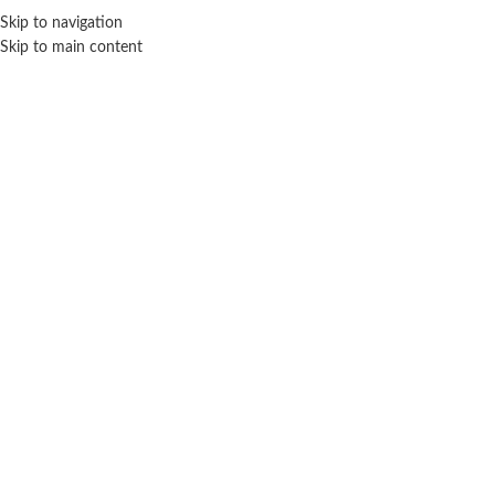
Skip to navigation
ENVÍO GRATIS EN COMPRAS SUPERIORES A $ 160.000
Skip to main content
Click para agrandar
Inicio
Muñecas
Accesorios
Set Playtime Escenario Star Grande Con
Microfono Muñeca Y A
$ 28.500
-20% OFF
$
22.800
Cuotas SIN INTERES con tarjetas bancarizadas / 5 cuotas con tarjeta de
DÉBITO SIN interés de: $4,560.00
Te faltan
$
160.000
para conseguir
¡envío gratis!