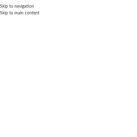
Skip to navigation
ENVÍO GRATIS EN COMPRAS SUPERIORES A $ 160.000
Skip to main content
5 AÃ‘os
Inicio
Edad del producto
5 AÃ‘os
No se han encontrado productos que coincidan con tu selección.