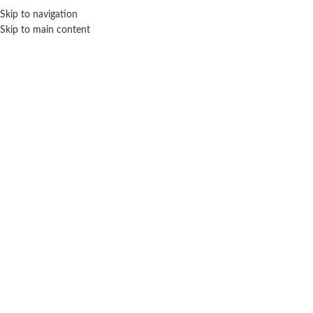
Skip to navigation
ENVÍO GRATIS EN COMPRAS SUPERIORES A $ 160.000
Skip to main content
9 Meses
Inicio
Edad del producto
9 Meses
No se han encontrado productos que coincidan con tu selección.