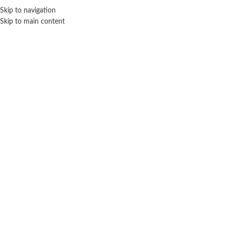
Skip to navigation
ENVÍO GRATIS EN COMPRAS SUPERIORES A $ 160.000
Skip to main content
4 Meses
Inicio
Productos etiquetados “4 Meses”
No se han encontrado productos que coincidan con tu selección.