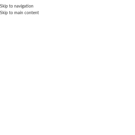
Skip to navigation
ENVÍO GRATIS EN COMPRAS SUPERIORES A $ 160.000
Skip to main content
9 Años
Inicio
Productos etiquetados “9 Años”
Mostrando el único resultado
Filtros
TOYCO
Scrawl – Toyco.
$ 83.000
-20% OFF
$
66.400
AÑADIR AL CARRITO