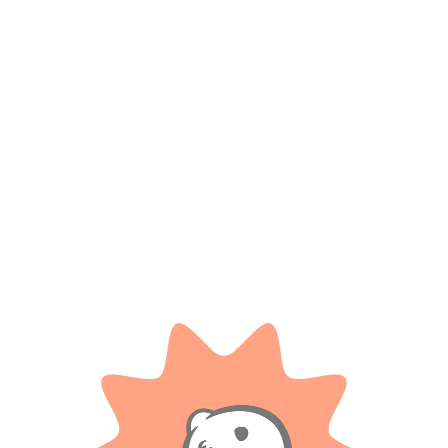
TAPIMOVIL
TAPIMOVIL
o Kitty pack
Muñeco Ooshies Intensamente pack
Muñeco Ooshies Mar
ovil
por 5 – Tapimovil
$ 26.200
$ 33.700
0% OFF
-20% OFF
$
20.
0
$
26.960
AÑADIR AL 
RRITO
AÑADIR AL CARRITO
TAPIMOVIL
TAPIMOVIL
 pack por 5 –
Rompecabeza 120 piezas
Set para armar tu bi
l
Spiderman – Tapimovil
Tapimo
$
13.500
$
9.4
0% OFF
0
AÑADIR AL CARRITO
AÑADIR AL 
RRITO