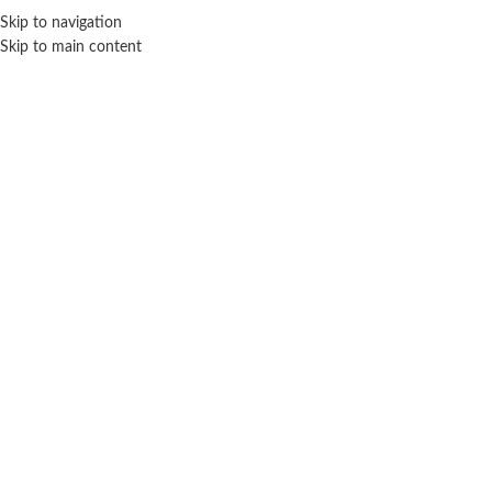
Skip to navigation
ENVÍO GRATIS EN COMPRAS SUPERIORES A $ 160.000
Skip to main content
AFA
Inicio
Marca del producto
AFA
No se han encontrado productos que coincidan con tu selección.