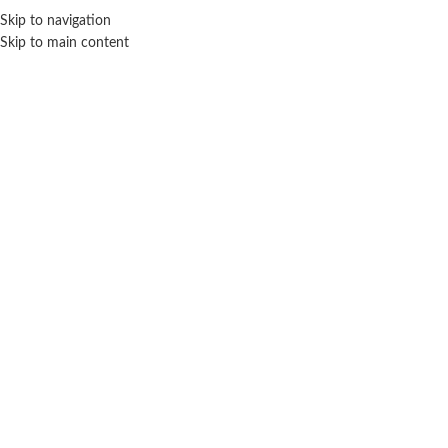
Skip to navigation
ENVÍO GRATIS EN COMPRAS SUPERIORES A $ 160.000
Skip to main content
Burago
Inicio
Marca del producto
Burago
Mostrando el único resultado
Filtros
BURAGO
Auto Colección Escala 1/18 Porsche
356b Cabriolet (1961)
$ 203.100
-40% OFF
$
121.860
AÑADIR AL CARRITO